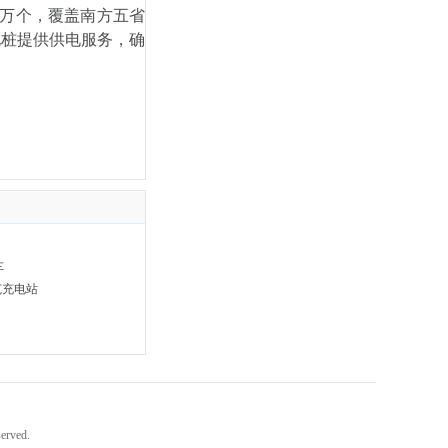
8万个，覆盖南方五省
电桩提供供电服务，确
车
范充电站
erved.