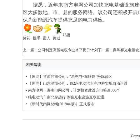
据悉，近年来南方电网公司加快充电基础设施建设，
网
区大多数地、市、县的服务网络。该公司还积极开展
保为新能源汽车提供充足的电力供应。
鸡蛋
鲜花
握手
雷人
路过
上一篇：
公司制定高压电缆专业水平提升计划
下一篇：
弃风弃光电量较
相关阅读
•
【国网】甘肃甘南公司：“易充电+车联网”扮靓躲区
•
【国网】山东淄博公司：192座电动汽车充电桩实现自动运维
•
南方电网：海南电网公司，计划投资建设充电桩逾300个
•
纯电动汽车南北穿越行 体验充电设施互联互通
•
《新时代南网总纲(2019年版)》正式发布
Copyr