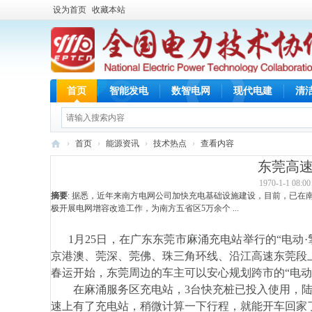
设为首页
收藏本站
首页
智能发电
数智电网
现代电建
清
›
首页
›
能源资讯
›
技术热点
›
查看内容
全
东莞高速
国
1970-1-1 08:00
摘要
: 据悉，近年来南方电网公司加快充电基础设施建设，目前，已在南
电
极开展电网增容改造工作，为南方五省区5万余个 ...
力
1月25日，在广东东莞市麻涌充电站举行的“电动·
技
京港澳、莞深、莞佛、珠三角环线、沿江高速东莞段
术
春运开始，东莞周边的车主可以安心规划跨市的“电动
协
在麻涌服务区充电站，3台快充桩已投入使用，陆
作
速上有了充电站，稍微计算一下行程，就能开车回家