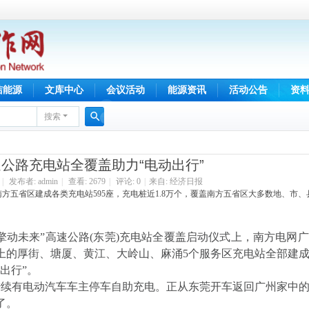
洁能源
文库中心
会议活动
能源资讯
活动公告
资
搜索
搜
索
公路充电站全覆盖助力“电动出行”
|
发布者:
admin
|
查看:
2679
|
评论: 0
|
来自: 经济日报
方五省区建成各类充电站595座，充电桩近1.8万个，覆盖南方五省区大多数地、市
擎动未来”高速公路(东莞)充电站全覆盖启动仪式上，南方电网
上的厚街、塘厦、黄江、大岭山、麻涌5个服务区充电站全部建
出行”。
续有电动汽车车主停车自助充电。正从东莞开车返回广州家中的
了。