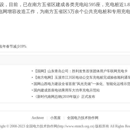
目前，已在南方五省区建成各类充电站595座，充电桩近1.
电网增容改造工作，为南方五省区5万余个公共充电桩和专用充
去年春节减少19%
•
【国网】山东青岛公司：胜利发售首张团体用户车联网充电卡
•
【南方电网】玉溪市江川区电动公交车充电桩完成验收顺利通
•
国网山西电力建设全省首座“风光充储”一体化、智能化运维示
•
国内建成首座电动乘用车大功率充电示范站
•
《新时代南网总纲(2019年版)》正式发布
Archiver
|
小黑屋
|
全国电力技术协作网
ight © 2008-2023
全国电力技术协作网
(http://www.etmtch.org.cn) 版权所有 All Rights Res